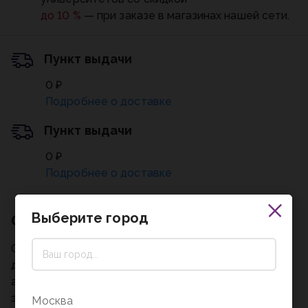
до 10 %
— при заказе в магазинах нашей сети.
Пункт выдачи
0 ₽
Подробнее о доставке
Пункт выдачи
0 ₽
Подробнее о доставке
Выберите город
Описание
Обложка для паспорта BRAUBERG защитит
документ от износа и загрязнений, сохраняя его
аккуратный внешний вид. Модель выполнена из
экокожи розового цвета c приятной на ощупь soft
Москва