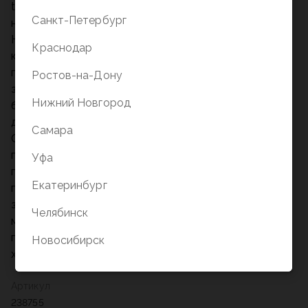
touch-поверхностью и украшена тиснением в виде
Санкт-Петербург
надписи "Passport", силуэта самолета и карты мира.
На внутреннем развороте расположены 9
Краснодар
карманов:1) Основной карман для паспорта -
подходит как для российского, так и для
Ростов-на-Дону
заграничного;2) Карман для купюр или посадочных
Нижний Новгород
билетов;3) Карманы для карт - 4 шт;4) Отделения
для сим-карт - 2 шт. + 1 слот для иглы сим-карты.
Самара
Обложка оснащена RFID защитой - специальной
подкладкой, которая блокирует внешний сигнал и
Уфа
препятствует считыванию данных с карт. Важным
Екатеринбург
преимуществом является то, что обложка плотно
закрывается благодаря магнитной застежке. Этот
Челябинск
многофункциональный аксессуар удобен в
путешествиях и повседневной жизни, позволяя
Новосибирск
хранить все важные документы в одном месте.
Артикул
238755