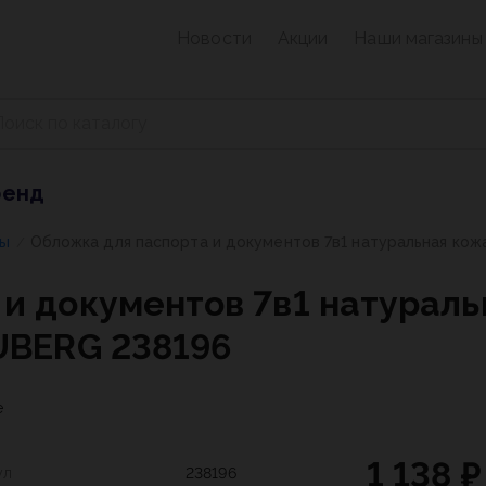
Новости
Акции
Наши магазины
ренд
ры
Обложка для паспорта и документов 7в1 натуральная кожа
/
и документов 7в1 натураль
UBERG 238196
е
1 138 ₽
ул
238196