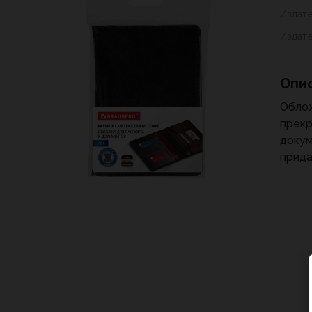
Издат
Издат
Опи
Обло
прек
докум
прида