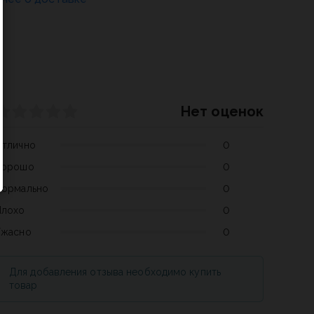
Нет оценок
Отлично
0
Хорошо
0
Нормально
0
Плохо
0
Ужасно
0
Для добавления отзыва необходимо купить
товар