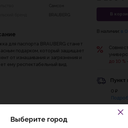
ельство
Самсон
В корзи
ельский бренд
BRAUBERG
В наличии:
в 0
сание
жка для паспорта BRAUBERG станет
Совмест
расным подарком, который защищает
универс
ент от изнашивания и загрязнения и
до 10 %
ет ему респектабельный вид.
Пункт
0 ₽
Подроб
Пункт
Выберите город
0 ₽
Подроб