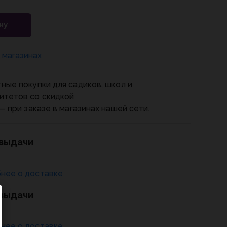
ну
 магазинах
ные покупки для садиков, школ и
итетов со скидкой
— при заказе в магазинах нашей сети.
 выдачи
нее о доставке
 выдачи
нее о доставке