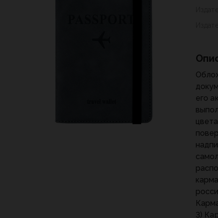
Издат
Издат
Опи
Обло
докум
его а
выпол
цвета
повер
надпис
самол
распо
карма
росси
Карма
3) Ка