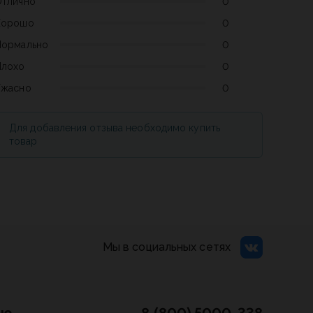
Отлично
0
Хорошо
0
Нормально
0
Плохо
0
Ужасно
0
Для добавления отзыва необходимо купить
товар
Мы в социальных сетях
лю
8 (800) 5000-338