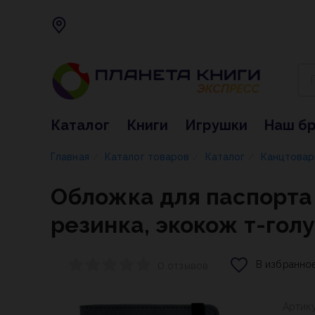
Каталог
Книги
Игрушки
Наш б
Главная
Каталог товаров
Каталог
Канцтова
/
/
/
Обложка для паспорта 
резинка, экокож т-гол
В избранно
0 отзывов
Артик