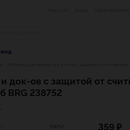
Новости
Акции
Наши магазины
ренд
ры
Обложка для паспорта и док-ов с защитой от считывания 9
/
и док-ов с защитой от счит
уб BRG 238752
е
359 ₽
ул
238752