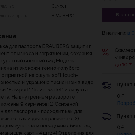
ельство
Самсон
В корзи
ельский бренд
BRAUBERG
В наличии:
в 0
сание
жка для паспорта BRAUBERG защитит
Совмест
ент от износа и загрязнений, сохраняя
универс
ккуратный внешний вид.Модель
до 10 %
нена из экокожи темно-голубого
 c приятной на ощупь soft touch-
хностью и украшена тиснением в виде
Пункт
и "Passport", "travel wallet" и силуэта
0 ₽
ета. На внутреннем развороте
Подроб
ложены 9 карманов: 1) Основной
н для паспорта - подходит как для
Пункт
йского, так и для заграничного; 2)
н для купюр или посадочных билетов;
0 ₽
рманы для карт - 4 шт.; 4) Отделения для
Подроб