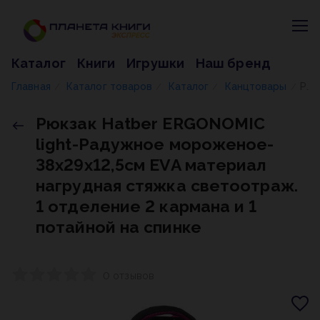
Каталог
Книги
Игрушки
Наш бренд
Главная
Каталог товаров
Каталог
Канцтовары
Рюкзак Hatber ERGONOMIC light-Радужное мороженое- 38х29х12,5см EVA материал нагрудная стяжка светоотраж. 1 отделение 2 кармана и 1 потайной на спинке
/
/
/
/
Рюкзак Hatber ERGONOMIC
light-Радужное мороженое-
38х29х12,5см EVA материал
нагрудная стяжка светоотраж.
1 отделение 2 кармана и 1
потайной на спинке
0 отзывов