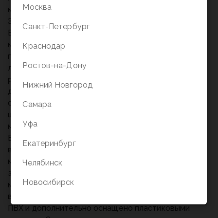
Москва
младшего и среднего школьного возраста. Размер
38х29х16 см. Объем ранца 17л. Вес - менее 750 гр.
Санкт-Петербург
Выполнен из современного пористого ЭВА
материала с покрытием из высококачественного
Краснодар
полиэстера. Анатомическая вентилируемая спинка,
Ростов-на-Дону
лямки, регулируемые по высоте, в зависимости от
роста ребенка, уплотненная мягкая ручка и петля
Нижний Новгород
для подвешивания делают его удобным. Нагрудная
стяжка позволит плотно закрепить ранец на спине
Самара
школьника. Одно вместительное отделение на
Уфа
молнии с плавающей перегородкой на липучке.
Внутри расположен функциональный органайзер,
Екатеринбург
включающий в себя два кармана на молнии для
мелочей и мобильного телефона. Для удобства на
Челябинск
задней спинке предусмотрен потайной карман на
Новосибирск
молнии для ценных вещей. На боковинах - удобные
вместительные карманы. Дно ранца выполнено из
ПВХ и дополнительно оснащено пластиковыми