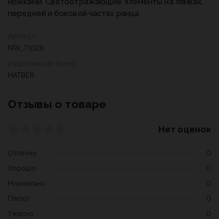
ножками. Светоотражающие элементы на лямках,
передней и боковой частях ранца.
Артикул
NRk_71028
Издательский бренд
HATBER
Отзывы о товаре
Нет оценок
Отлично
0
Хорошо
0
Нормально
0
Плохо
0
Ужасно
0