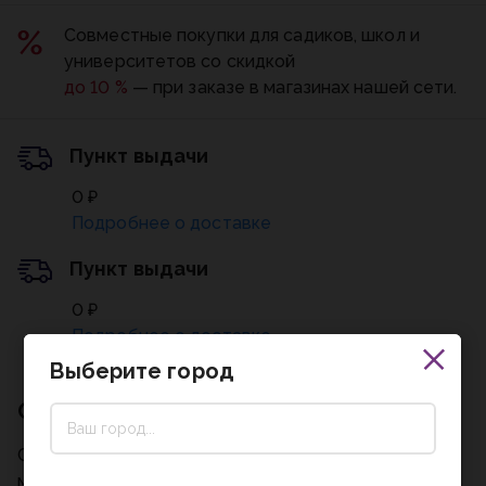
Совместные покупки для садиков, школ и
университетов со скидкой
до 10 %
— при заказе в магазинах нашей сети.
Пункт выдачи
0 ₽
Подробнее о доставке
Пункт выдачи
0 ₽
Подробнее о доставке
Выберите город
Описание
Серия Эргономик Лайт - эргономичный ранец с
мягкими боковинами предназначен для детей