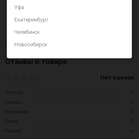
Артикул
Уфа
62782
Издательство
Екатеринбург
Эрих Краузе
Челябинск
Издательский бренд
ErichKrause
Новосибирск
Отзывы о товаре
Нет оценок
Отлично
0
Хорошо
0
Нормально
0
Плохо
0
Ужасно
0