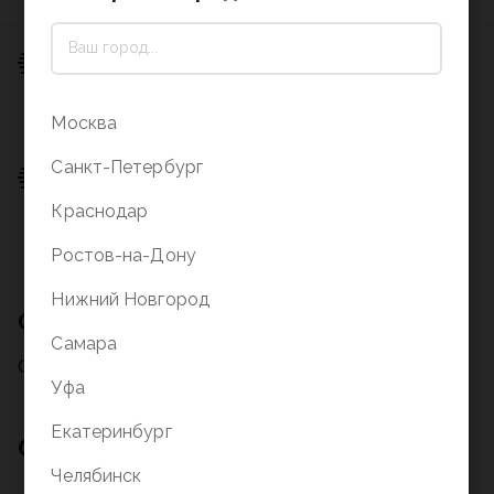
Пункт выдачи
0 ₽
Москва
Подробнее о доставке
Санкт-Петербург
Пункт выдачи
Краснодар
0 ₽
Подробнее о доставке
Ростов-на-Дону
Нижний Новгород
Описание
Самара
Описание на стадии заполнения
Уфа
Екатеринбург
Отзывы о товаре
Челябинск