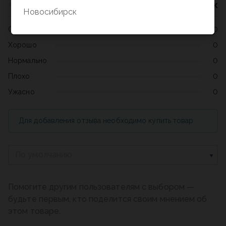
Нет оценок
Новосибирск
Отлично
0
Хорошо
0
Нормально
0
Плохо
0
Ужасно
0
Для добавления отзыва необходимо купить товар
По умолчанию
Помогите другим пользователям с выбором —
будьте первым, кто поделится своим мнением об
этом товаре.