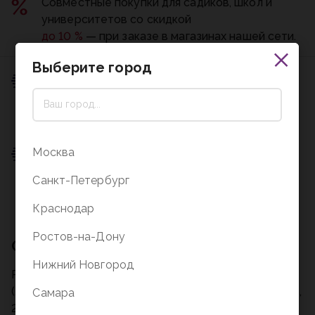
Совместные покупки для садиков, школ и
университетов со скидкой
до 10 %
— при заказе в магазинах нашей сети.
Выберите город
Пункт выдачи
0 ₽
Подробнее о доставке
Москва
Пункт выдачи
Санкт-Петербург
0 ₽
Подробнее о доставке
Краснодар
Ростов-на-Дону
Описание
Нижний Новгород
Рюкзак школьный Феникс+ арт.64836/ 6 ПАНК 2
(29.5x42x17.5 см, полиэстер, сублимационная печать,
Самара
2 отделение (-я), молния, тип спинки: уплотненная