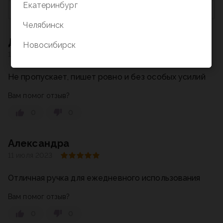
Екатеринбург
По умолчанию
Челябинск
Даниил
Новосибирск
13 сентября 2023
Не пропускает, пишет ровно и без особых усилий
Вам помог отзыв?
0
0
Александра
11 июля 2023
Отличная ручка для ежедневного использования
Вам помог отзыв?
0
0