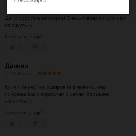
Новосибирск
23 апреля 2023
Дети просто в восторге! Очень мягкая и приятная
на ощупь. 5
Вам помог отзыв?
0
0
Даниил
16 июля 2023
Купил "Акулу" на подарок племяннику, она
понравилась и взрослым и детям. Хорошее
качество. 4
Вам помог отзыв?
0
0