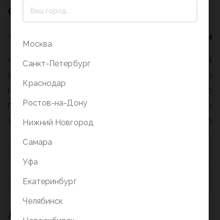
Отзывы о товаре
4 оценки
Москва
Отлично
4
Санкт-Петербург
Хорошо
0
Краснодар
Нормально
0
Ростов-на-Дону
Плохо
0
Ужасно
0
Нижний Новгород
Самара
Для добавления отзыва необходимо купить товар
Уфа
Екатеринбург
Сначала с низкой оценкой
Челябинск
Лидия