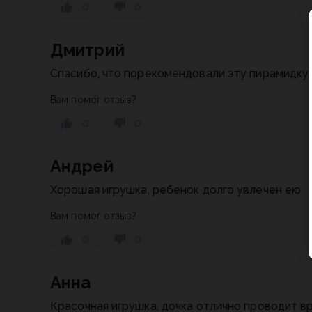
0
0
Дмитрий
Спасибо, что порекомендовали эту пирамидку.
Вам помог отзыв?
0
0
Андрей
Хорошая игрушка, ребенок долго увлечен ею
Вам помог отзыв?
0
0
Анна
Красочная игрушка, дочка отлично проводит в