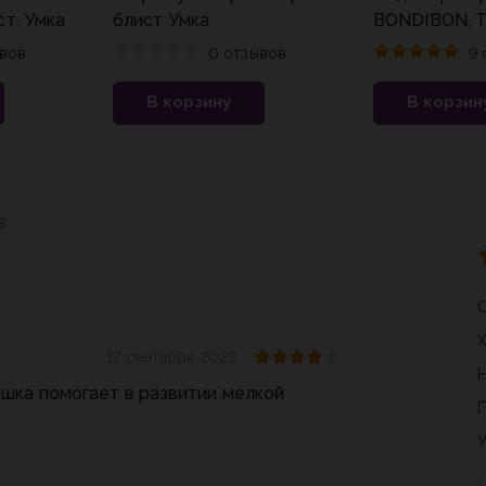
т. Умка
блист Умка
BONDIBON, Т
многоразова
вов
0 отзывов
9 
В корзину
В корзин
в
17 сентября 2023
шка помогает в развитии мелкой