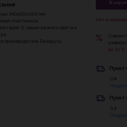
В корзи
сание
ры: 140x100x100 мм
Нет в наличи
иал: пластмасса
ектация: 11 чашек разного цвета и
ера
Совмест
а производитель Беларусь
универс
до 10 %
Пункт
0 ₽
Подроб
Пункт
0 ₽
Подроб