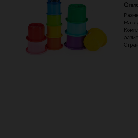
Опи
Разме
Матер
Компл
разм
Стран