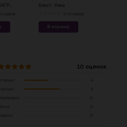
ИГР,
блист. Умка
я
отзывов
0 отзывов
у
В корзину
10 оценок
Отлично
4
Хорошо
6
Нормально
0
Плохо
0
Ужасно
0