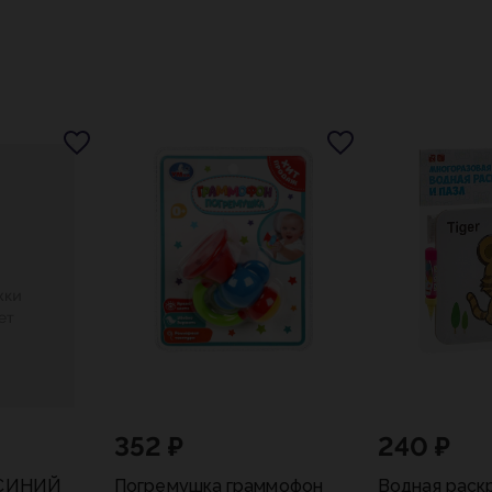
352 ₽
240 ₽
 СИНИЙ
Погремушка граммофон
Водная раск