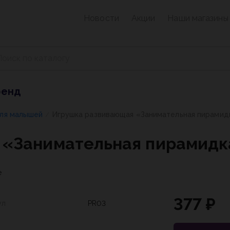
Новости
Акции
Наши магазины
ренд
для малышей
Игрушка развивающая «Занимательная пирамид
/
 «Занимательная пирамидк
е
377 ₽
ул
PR03