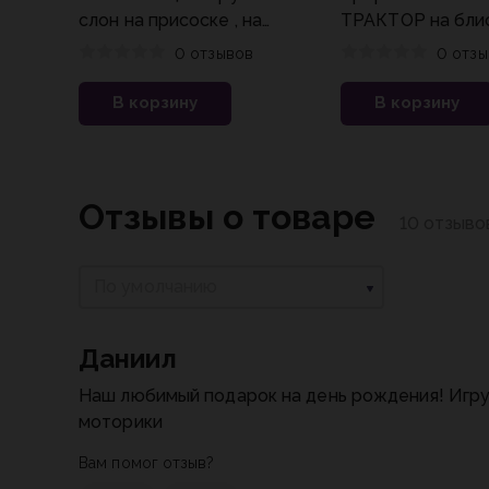
слон на присоске , на
ТРАКТОР на блис
блист. Умка
0 отзывов
0 отзы
В корзину
В корзину
Отзывы о товаре
10 отзыво
По умолчанию
Даниил
Наш любимый подарок на день рождения! Игру
моторики
Вам помог отзыв?