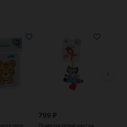
799 ₽
раска-пазл
Подвеска милый енот на