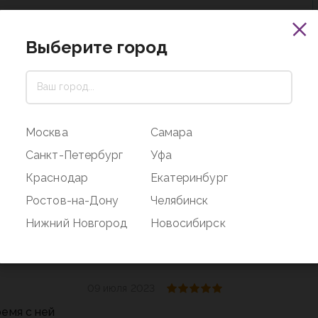
Выберите город
15 сентября 2023
 Они с сыном играют с утра до вечера
Москва
Самара
Санкт-Петербург
Уфа
28 июля 2023
Краснодар
Екатеринбург
Ростов-на-Дону
Челябинск
Нижний Новгород
Новосибирск
09 июля 2023
ремя с ней