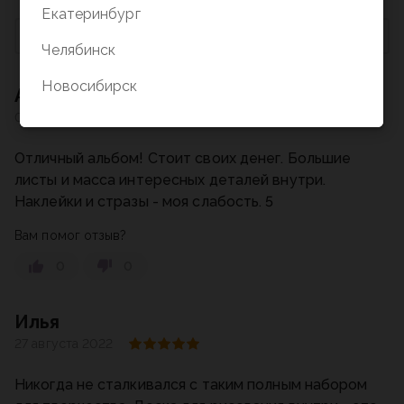
Екатеринбург
Сначала с высокой оценкой
Челябинск
Новосибирск
Александра
03 сентября 2022
Отличный альбом! Стоит своих денег. Большие
листы и масса интересных деталей внутри.
Наклейки и стразы - моя слабость. 5
Вам помог отзыв?
0
0
Илья
27 августа 2022
Никогда не сталкивался с таким полным набором