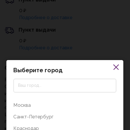
0 ₽
Подробнее о доставке
Пункт выдачи
0 ₽
Подробнее о доставке
Описание
Выберите город
Размер упаковки: 41x28x6 см
Состав игры:
игровое поле - 50х50 см - 1 шт.
игровые карточки - 64 шт. (8*5,5 см) 28 карточек
Москва
собственности, 18 карточек "казна" и 18 карточек "
ШАНС
Санкт-Петербург
пачка игровых денег - 210 шт. (9*4,5 см)
Краснодар
кубики - 2 шт.