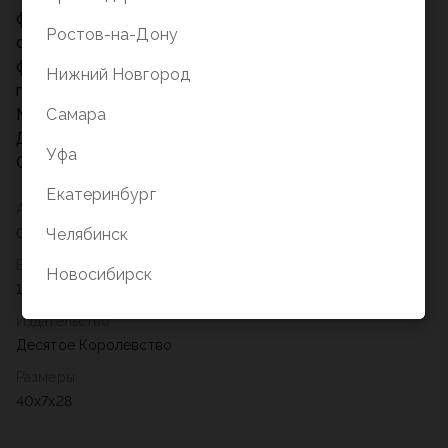
фигурки домов и отелей - 44 шт. (32 дома и 12
Ростов-на-Дону
отелей)
фигурки игроков - 8 шт.
Нижний Новгород
правила игры.
Самара
Материалы: картон, полимерные материалы.
Для детей старше 12 лет.
Уфа
Страна производитель Россия
Екатеринбург
Артикул
Челябинск
04934
Возрастное ограничение
Новосибирск
12+
Издательство
Десятое Королевство
Размеры
40x7x28