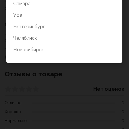
Артикул
Самара
GG464
Уфа
Возрастное ограничение
18+
Екатеринбург
Издательство
Челябинск
GaGa Games
Новосибирск
Размеры
155 x 115 x 60
Отзывы о товаре
Нет оценок
Отлично
0
Хорошо
0
Нормально
0