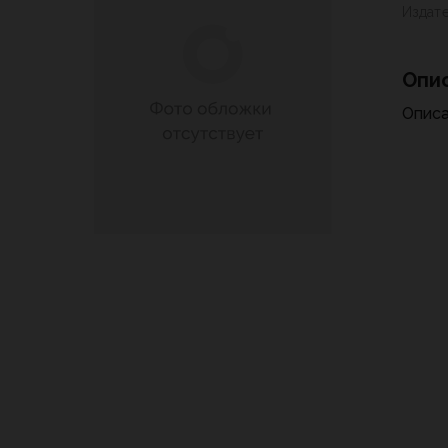
Издат
Опи
Описа