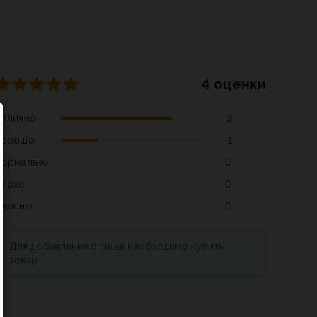
4 оценки
Отлично
3
Хорошо
1
Нормально
0
Плохо
0
Ужасно
0
Для добавления отзыва необходимо купить
товар