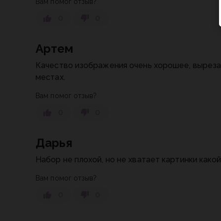
Вам помог отзыв?
0
0
Артем
Качество изображения очень хорошее, вырезан
местах.
Вам помог отзыв?
0
0
Дарья
Набор не плохой, но не хватает картинки како
Вам помог отзыв?
0
0