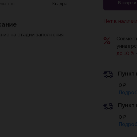
В корзи
ельство
Квадра
Нет в наличи
сание
ние на стадии заполнения
Совмест
универс
до 10 %
Пункт
0 ₽
Подроб
Пункт
0 ₽
Подроб