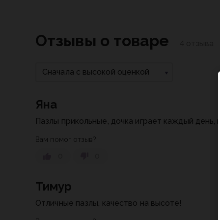
Отзывы о товаре
4 отзыва
Сначала с высокой оценкой
Яна
Пазлы прикольные, дочка играет каждый день, 
Вам помог отзыв?
0
0
Тимур
Отличные пазлы, качество на высоте!