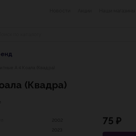
Новости
Акции
Наши магазины
ренд
итные А 4 Коала (Квадра)
оала (Квадра)
е
75 ₽
ул
2002
2023