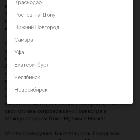
Краснодар
юных посетителей будут организованы
тематические мастер-классы, а школьники смогут
Ростов-на-Дону
посоревноваться в ораторском мастерстве на
Нижний Новгород
конкурсе чтецов.
Самара
Впервые на сцене ГДК в Благовещенке выступит
хэдлайнер фестиваля – одна из самых популярных
Уфа
современных русских поэтов – Ах Астахова (Ирина
Екатеринбург
Астахова). Ее стихи о любви, потерях, поиске себя,
счастья и свободы, о внутреннем мире,
Челябинск
путешествиях и природе завоевали сердца
читателей по всей России и за ее пределами.
Новосибирск
Ирина Астахова первой и пока единственной из
современных отечественных авторов прочитала
свои стихи в сопровождении оркестра в
Международном Доме Музыки в Москве.
Место проведения: Благовещенск, Городской