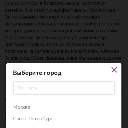
21 и 22 октября в Благовещенске состоится
семейный литературный фестиваль «Сила слова».
Он познакомит жителей и гостей города с
актуальными произведениями детской и взрослой
литературы и известными российскими авторами.
Участниками фестиваля станут композитор
Григорий Гладков, поэт Ах Астахова (Ирина
Астахова), писатели Шамиль Идиатуллин, Алексей
Олейников, Юлия Иванова, Анна Матвеева и другие
известные литературные деятели.
Выберите город
Программа мероприятия рассчитана на аудиторию
разных возрастов, от малышей до взрослых
читателей, в том числе – на людей с ограниченными
возможностями здоровья. Посетителей фестиваля
ждут творческие встречи с писателями, лекции и
Москва
автограф-сессии, а также книжный маркет, где
Санкт-Петербург
будут представлены самые востребованные
новинки от ведущих российских издательств. Для