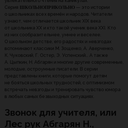
увлекательного чтения на каникулах.
Серия
— это истории
ШКОЛЬНОПРИКОЛЬНО
о школьниках всех времён и народов. Читатели
узнают, чем отличается школьник ХIX века
от школьника ХХ и кто такой ученик века ХХI. Кто
из них сообразительнее, умнее и веселее.
О школьном детстве, его радостях и невзгодах
вспоминают классики М. Зощенко, А. Аверченко,
К. Чуковский, Г. Остер, Э. Успенский... А также
А. Цыпкин, Н. Абгарян и многие другие современные,
молодые, остроумные писатели. В серии
представлены книги, которые помогут детям
не бояться школьных трудностей, с оптимизмом
встречать невзгоды и тренировать чувство юмора
в любых самых безвыходных ситуациях.
Звонок для учителя, или
Лес рук Абгарян Н.,