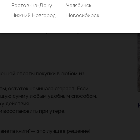
ля ребенка. Каждый найдет что-то по
Ростов-на-Дону
Челябинск
Нижний Новгород
Новосибирск
 поэтому вы без труда сможете
минал, соответствующий той сумме,
енной оплаты покупки в любом из
ы, остаток номинала сгорает. Если
ющую сумму любым удобным способом.
ку действия.
и восстановить при утере.
ланета книги"— это лучшее решение!