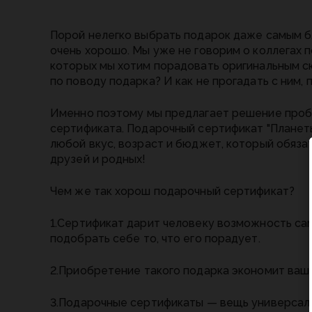
Порой нелегко выбрать подарок даже самым бл
очень хорошо. Мы уже не говорим о коллегах п
которых мы хотим порадовать оригинальным с
по поводу подарка? И как не прогадать с ним,
Именно поэтому мы предлагает решение проб
сертификата. Подарочный сертификат "Планеты
любой вкус, возраст и бюджет, который обяза
друзей и родных!
Чем же так хорош подарочный сертификат?
1.Сертификат дарит человеку возможность са
подобрать себе то, что его порадует.
2.Приобретение такого подарка экономит ваш
3.Подарочные сертификаты — вещь универсаль