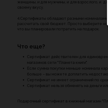
женщины, и для мужчины, и для взрослого, и д
своему вкусу.
4.Сертификаты обладают разными номиналами,
рассчитать свой бюджет. Просто выберите но
что вы планировали потратить на подарок.
Что еще?
Сертификат действителен для единоврем
магазинов сети "Планета книги".
Если сумма покупки меньше номинала карт
больше – вы можете доплатить недоста
Сертификат не имеет ограничений по сро
Сертификат нельзя обменять на деньги ил
Подарочный сертификат в книжный магазин "П