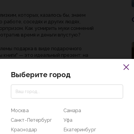
изким, которых, казалось бы, знаем
о работе, соседях и других людях,
юрпризом. Как усмирить муки сомнений
 потратив время и деньги впустую?
лемы подарка в виде подарочного
 книги" — это идеальный презент: на
тельно порадует ваших любимых,
Выберите город
мостоятельно сделать выбор и
Москва
Самара
е время.
Санкт-Петербург
Уфа
Краснодар
Екатеринбург
ная. Идеальный вариант и для