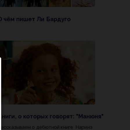
О чём пишет Ли Бардуго
Книги, о которых говорят: "Манюня"
Рассказываем о дебютной книге Наринэ