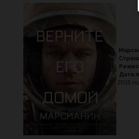
Марси
Страна
Режис
Дата п
2015 г