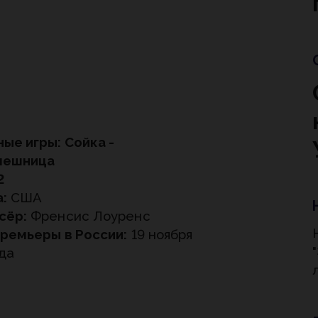
ые игры: Сойка -
мешница
2
:
США
сёр:
Френсис Лоуренс
ремьеры в России:
19 ноября
ода