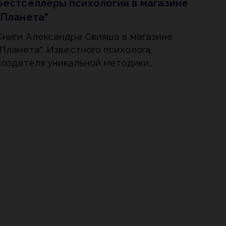
Бестселлеры психологии в магазине
"Планета"
Книги Александра Свияша в магазине
"Планета". Известного психолога,
создателя уникальной методики
бесконфликтной и успешной жизни,
президента Центра позитивной
психологии «Разумный путь» и
главного редактора журнала «Разумный
мир».