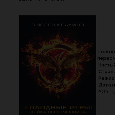
Голодн
перес
Часть 
Страна
Режис
Дата п
2015 г