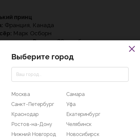
ький принц
:
Франция, Канада
сёр:
Марк Осборн
ремьеры в России:
29 октября
ода
Выберите город
Москва
Самара
Санкт-Петербург
Уфа
 Антуана де Сент-Экзюпери.
Краснодар
Екатеринбург
Ростов-на-Дону
Челябинск
Нижний Новгород
Новосибирск