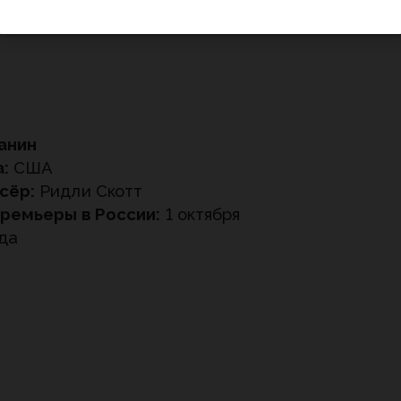
анин
:
США
сёр:
Ридли Скотт
ремьеры в России:
1 октября
ода