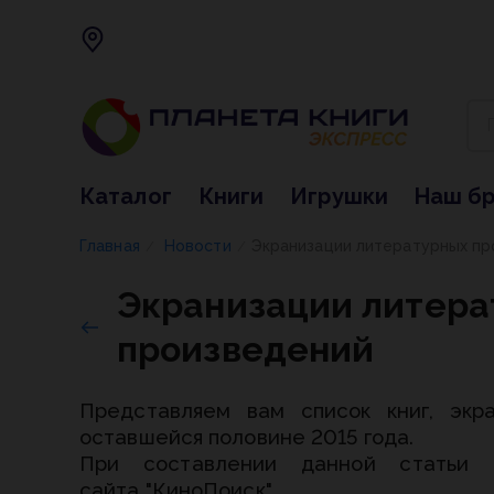
Каталог
Книги
Игрушки
Наш б
Главная
Новости
Экранизации литературных п
/
/
Экранизации литера
произведений
Представляем вам список книг, экр
оставшейся половине 2015 года.
При составлении данной статьи и
сайта
"КиноПоиск".