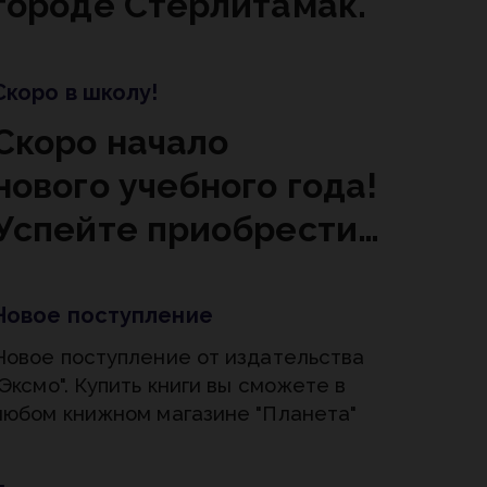
городе Стерлитамак.
Скоро в школу!
Скоро начало
нового учебного года!
Успейте приобрести
всё необходимое для
успешного учебного
Новое поступление
процесса в книжном
Новое поступление от издательства
"Эксмо". Купить книги вы сможете в
магазине "Планета".
любом книжном магазине "Планета"