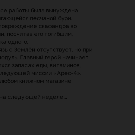
ссе работы была вынуждена
игающейся песчаной бури.
 повреждение скафандра во
и, посчитав его погибшим,
ка одного.
язь с Землёй отсутствует, но при
одуль. Главный герой начинает
хся запасах еды, витаминов,
 следующей миссии «Арес-4».
 любом книжном магазине
на следующей неделе...