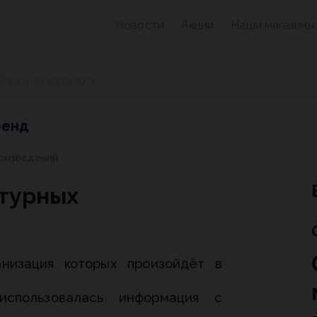
Новости
Акции
Наши магазины
ренд
роизведений
турных
анизация которых произойдёт в
спользовалась информация с