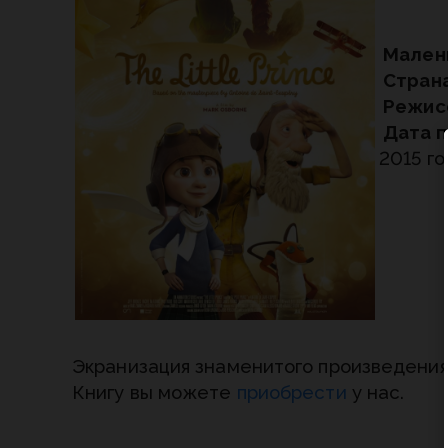
Мален
Страна
Режис
Дата п
2015 г
Экранизация знаменитого произведения
Книгу вы можете
приобрести
у нас.