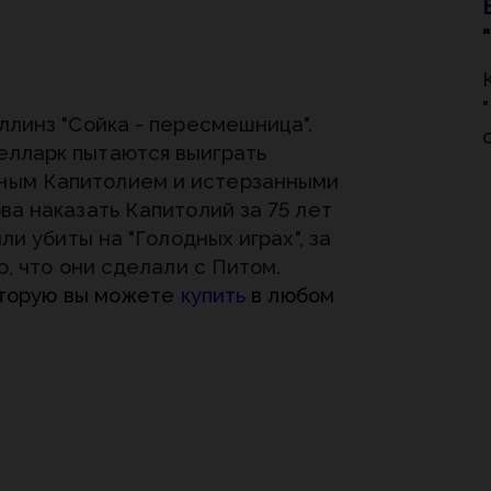
ллинз "Сойка - пересмешница".
елларк пытаются выиграть
ным Капитолием и истерзанными
а наказать Капитолий за 75 лет
ли убиты на "Голодных играх", за
о, что они сделали с Питом.
которую вы можете
купить
в любом