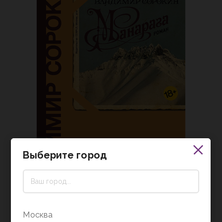
Выберите город
Купить книгу: Манарага
Москва