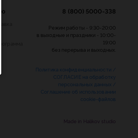
лю
8 (800) 5000-338
тавка
Режим работы - 9:30-20:00
в выходные и праздники - 10:00-
19:00
программа
без перерыва и выходных.
Политика конфиденциальности
/
СОГЛАСИЕ на обработку
персональных данных
/
Соглашение об использовании
cookie-файлов
Made in Halikov studio