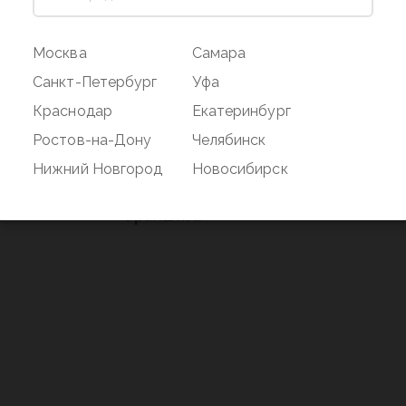
ог
Магазин
Покупате
Москва
Самара
Наши магазины
Оплата и дос
Санкт-Петербург
Уфа
О бренде
Акции
Краснодар
Екатеринбург
Вакансии
Дисконтная 
Ростов-на-Дону
Челябинск
нд
Новости
Возврат
Нижний Новгород
Новосибирск
Контакты
Франшиза