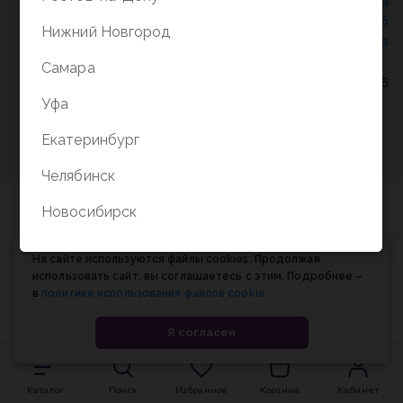
Политика конфиденциальности
/
СОГЛАСИЕ на
обработку персональных данных
/
Соглашение об
Нижний Новгород
использовании cookie-файлов
Самара
© Планета книги, 1998-2026
Уфа
Екатеринбург
Челябинск
Новосибирск
На сайте используются файлы cookies. Продолжая
использовать сайт, вы соглашаетесь с этим. Подробнее –
в
политике использования файлов cookie
.
Я согласен
Каталог
Поиск
Избранное
Корзина
Кабинет