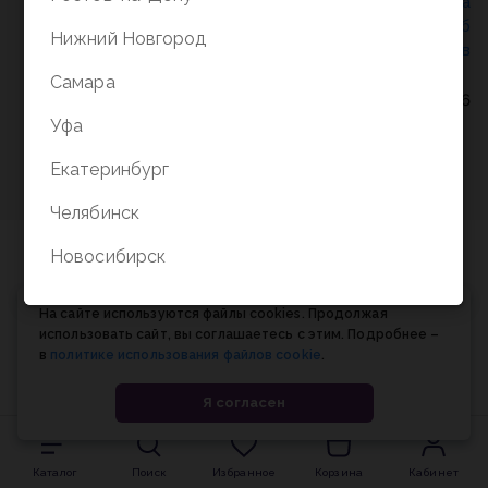
Политика конфиденциальности
/
СОГЛАСИЕ на
обработку персональных данных
/
Соглашение об
Нижний Новгород
использовании cookie-файлов
Самара
© Планета книги, 1998-2026
Уфа
Екатеринбург
Челябинск
Новосибирск
На сайте используются файлы cookies. Продолжая
использовать сайт, вы соглашаетесь с этим. Подробнее –
в
политике использования файлов cookie
.
Я согласен
Каталог
Поиск
Избранное
Корзина
Кабинет