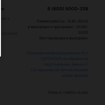
лю
8 (800) 5000-338
тавка
Режим работы - 9:30-20:00
в выходные и праздники - 10:00-
19:00
программа
без перерыва и выходных.
Политика конфиденциальности
/
СОГЛАСИЕ на обработку
персональных данных
/
Соглашение об использовании
cookie-файлов
Made in Halikov studio