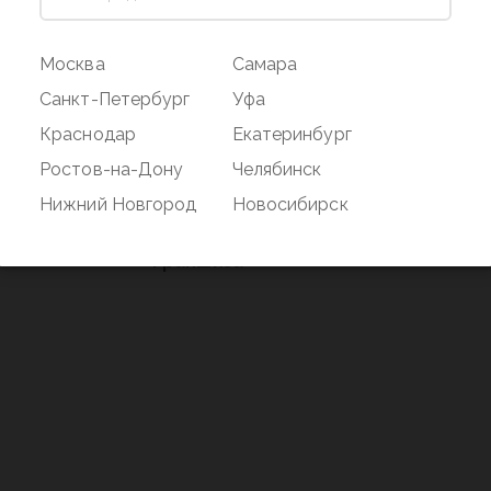
ог
Магазин
Покупате
Москва
Самара
Наши магазины
Оплата и дос
Санкт-Петербург
Уфа
О бренде
Акции
Краснодар
Екатеринбург
Вакансии
Дисконтная 
Ростов-на-Дону
Челябинск
нд
Новости
Возврат
Нижний Новгород
Новосибирск
Контакты
Франшиза