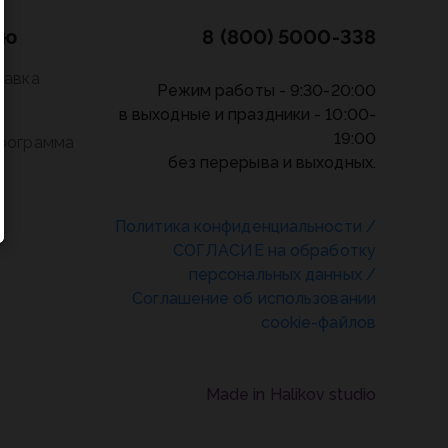
лю
8 (800) 5000-338
тавка
Режим работы - 9:30-20:00
в выходные и праздники - 10:00-
19:00
программа
без перерыва и выходных.
Политика конфиденциальности
/
СОГЛАСИЕ на обработку
персональных данных
/
Соглашение об использовании
cookie-файлов
Made in Halikov studio