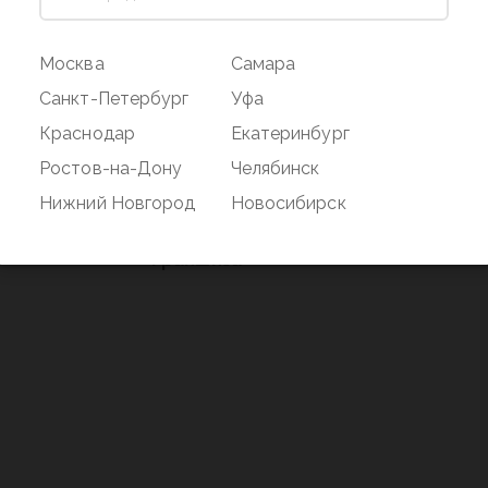
ог
Магазин
Покупате
Москва
Самара
Наши магазины
Оплата и дос
Санкт-Петербург
Уфа
О бренде
Акции
Краснодар
Екатеринбург
Вакансии
Дисконтная 
Ростов-на-Дону
Челябинск
нд
Новости
Возврат
Нижний Новгород
Новосибирск
Контакты
Франшиза