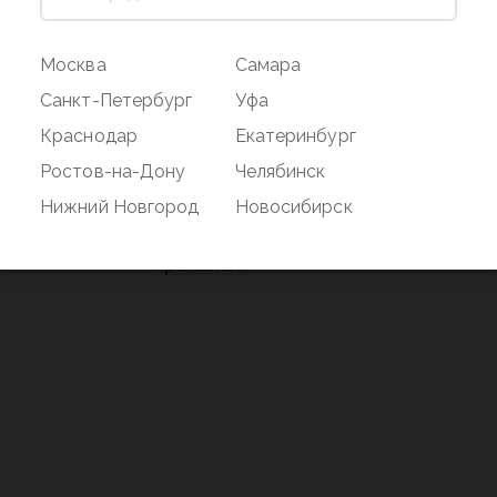
ог
Магазин
Покупате
Москва
Самара
Наши магазины
Оплата и дос
Санкт-Петербург
Уфа
О бренде
Акции
Краснодар
Екатеринбург
Вакансии
Дисконтная 
Ростов-на-Дону
Челябинск
нд
Новости
Возврат
Нижний Новгород
Новосибирск
Контакты
Франшиза