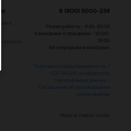
лю
8 (800) 5000-338
тавка
Режим работы - 9:30-20:00
в выходные и праздники - 10:00-
19:00
программа
без перерыва и выходных.
Политика конфиденциальности
/
СОГЛАСИЕ на обработку
персональных данных
/
Соглашение об использовании
cookie-файлов
Made in Halikov studio