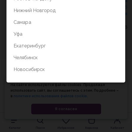
Политика конфиденциальности
/
СОГЛАСИЕ на
обработку персональных данных
/
Соглашение об
Нижний Новгород
использовании cookie-файлов
Самара
© Планета книги, 1998-2026
Уфа
Екатеринбург
Челябинск
Новосибирск
На сайте используются файлы cookies. Продолжая
использовать сайт, вы соглашаетесь с этим. Подробнее –
в
политике использования файлов cookie
.
Я согласен
Каталог
Поиск
Избранное
Корзина
Кабинет