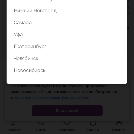
Политика конфиденциальности
/
СОГЛАСИЕ на
обработку персональных данных
/
Соглашение об
Нижний Новгород
использовании cookie-файлов
Самара
© Планета книги, 1998-2026
Уфа
Екатеринбург
Челябинск
Новосибирск
На сайте используются файлы cookies. Продолжая
использовать сайт, вы соглашаетесь с этим. Подробнее –
в
политике использования файлов cookie
.
Я согласен
Каталог
Поиск
Избранное
Корзина
Кабинет