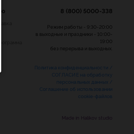
лю
8 (800) 5000-338
тавка
Режим работы - 9:30-20:00
в выходные и праздники - 10:00-
19:00
программа
без перерыва и выходных.
Политика конфиденциальности
/
СОГЛАСИЕ на обработку
персональных данных
/
Соглашение об использовании
cookie-файлов
Made in Halikov studio