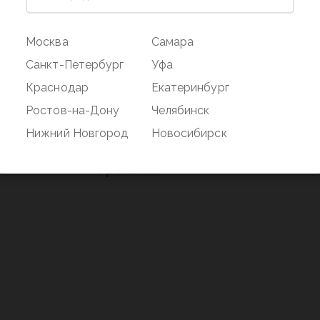
ог
Магазин
Покупате
Москва
Самара
Наши магазины
Оплата и дос
Санкт-Петербург
Уфа
О бренде
Акции
Краснодар
Екатеринбург
Вакансии
Дисконтная 
Ростов-на-Дону
Челябинск
нд
Новости
Возврат
Нижний Новгород
Новосибирск
Контакты
Франшиза