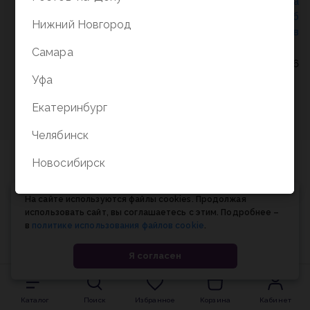
Политика конфиденциальности
/
СОГЛАСИЕ на
обработку персональных данных
/
Соглашение об
Нижний Новгород
использовании cookie-файлов
Самара
© Планета книги, 1998-2026
Уфа
Екатеринбург
Челябинск
Новосибирск
На сайте используются файлы cookies. Продолжая
использовать сайт, вы соглашаетесь с этим. Подробнее –
в
политике использования файлов cookie
.
Я согласен
Каталог
Поиск
Избранное
Корзина
Кабинет