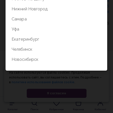
Политика конфиденциальности
/
СОГЛАСИЕ на
обработку персональных данных
/
Соглашение об
Нижний Новгород
использовании cookie-файлов
Самара
© Планета книги, 1998-2026
Уфа
Екатеринбург
Челябинск
Новосибирск
На сайте используются файлы cookies. Продолжая
использовать сайт, вы соглашаетесь с этим. Подробнее –
в
политике использования файлов cookie
.
Я согласен
Каталог
Поиск
Избранное
Корзина
Кабинет