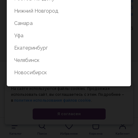
Политика конфиденциальности
/
СОГЛАСИЕ на
обработку персональных данных
/
Соглашение об
Нижний Новгород
использовании cookie-файлов
Самара
© Планета книги, 1998-2026
Уфа
Екатеринбург
Челябинск
Новосибирск
На сайте используются файлы cookies. Продолжая
использовать сайт, вы соглашаетесь с этим. Подробнее –
в
политике использования файлов cookie
.
Я согласен
Каталог
Поиск
Избранное
Корзина
Кабинет