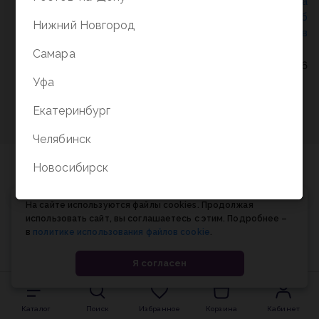
Политика конфиденциальности
/
СОГЛАСИЕ на
обработку персональных данных
/
Соглашение об
Нижний Новгород
использовании cookie-файлов
Самара
© Планета книги, 1998-2026
Уфа
Екатеринбург
Челябинск
Новосибирск
На сайте используются файлы cookies. Продолжая
использовать сайт, вы соглашаетесь с этим. Подробнее –
в
политике использования файлов cookie
.
Я согласен
Каталог
Поиск
Избранное
Корзина
Кабинет