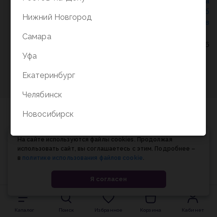
Политика конфиденциальности
/
СОГЛАСИЕ на
обработку персональных данных
/
Соглашение об
Нижний Новгород
использовании cookie-файлов
Самара
© Планета книги, 1998-2026
Уфа
Екатеринбург
Челябинск
Новосибирск
На сайте используются файлы cookies. Продолжая
использовать сайт, вы соглашаетесь с этим. Подробнее –
в
политике использования файлов cookie
.
Я согласен
Каталог
Поиск
Избранное
Корзина
Кабинет