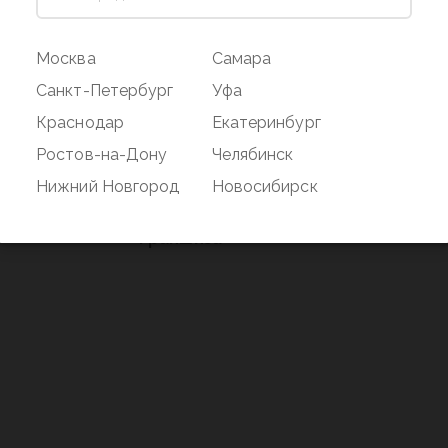
ог
Магазин
Покупате
Москва
Самара
Наши магазины
Оплата и дос
Санкт-Петербург
Уфа
О бренде
Акции
Краснодар
Екатеринбург
Вакансии
Дисконтная 
Ростов-на-Дону
Челябинск
нд
Новости
Возврат
Нижний Новгород
Новосибирск
Контакты
Франшиза