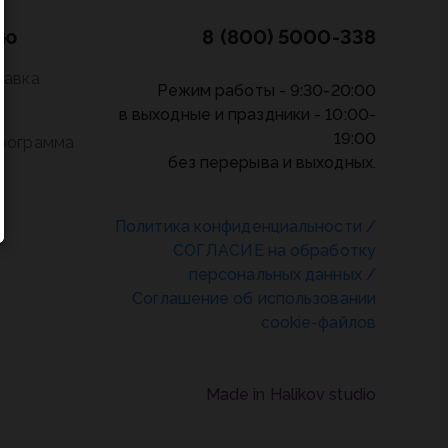
лю
8 (800) 5000-338
тавка
Режим работы - 9:30-20:00
в выходные и праздники - 10:00-
19:00
программа
без перерыва и выходных.
Политика конфиденциальности
/
СОГЛАСИЕ на обработку
персональных данных
/
Соглашение об использовании
cookie-файлов
Made in Halikov studio