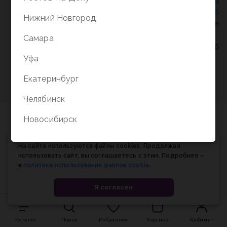
Политика конфиденциальности
/
СОГЛАСИЕ на
обработку персональных данных
/
Соглашение об
Нижний Новгород
использовании cookie-файлов
Самара
© Планета книги, 1998-2026
Уфа
Екатеринбург
Челябинск
Новосибирск
На сайте используются файлы cookies. Продолжая
использовать сайт, вы соглашаетесь с этим. Подробнее –
в
политике использования файлов cookie
.
Я согласен
Каталог
Поиск
Избранное
Корзина
Кабинет