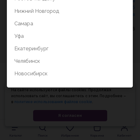
Политика конфиденциальности
/
СОГЛАСИЕ на
обработку персональных данных
/
Соглашение об
Нижний Новгород
использовании cookie-файлов
Самара
© Планета книги, 1998-2026
Уфа
Екатеринбург
Челябинск
Новосибирск
На сайте используются файлы cookies. Продолжая
использовать сайт, вы соглашаетесь с этим. Подробнее –
в
политике использования файлов cookie
.
Я согласен
Каталог
Поиск
Избранное
Корзина
Кабинет