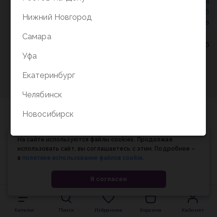
Политика конфиденциальности
/
СОГЛАСИЕ на
обработку персональных данных
/
Соглашение об
Нижний Новгород
использовании cookie-файлов
Самара
© Планета книги, 1998-2026
Уфа
Екатеринбург
Челябинск
Новосибирск
На сайте используются файлы cookies. Продолжая
использовать сайт, вы соглашаетесь с этим. Подробнее –
в
политике использования файлов cookie
.
Я согласен
Каталог
Поиск
Избранное
Корзина
Кабинет