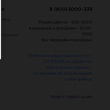
лю
8 (800) 5000-338
тавка
Режим работы - 9:30-20:00
в выходные и праздники - 10:00-
19:00
программа
без перерыва и выходных.
Политика конфиденциальности
/
СОГЛАСИЕ на обработку
персональных данных
/
Соглашение об использовании
cookie-файлов
Made in Halikov studio