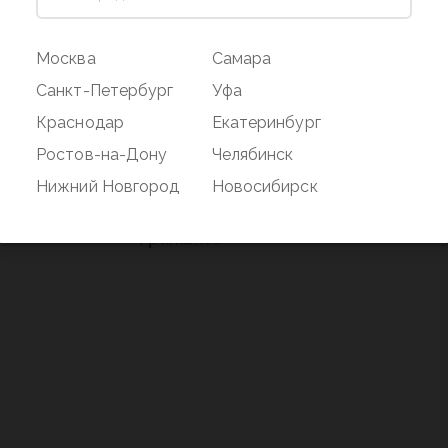
ог
Магазин
Покупате
Москва
Самара
Наши магазины
Оплата и дос
Санкт-Петербург
Уфа
О бренде
Акции
Краснодар
Екатеринбург
Вакансии
Дисконтная 
Ростов-на-Дону
Челябинск
нд
Новости
Возврат
Нижний Новгород
Новосибирск
Контакты
Франшиза