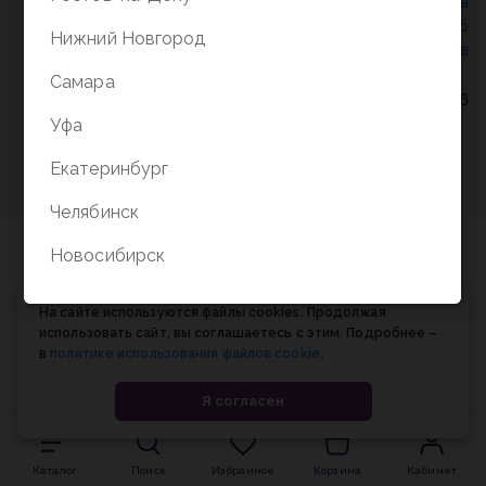
Политика конфиденциальности
/
СОГЛАСИЕ на
обработку персональных данных
/
Соглашение об
Нижний Новгород
использовании cookie-файлов
Самара
© Планета книги, 1998-2026
Уфа
Екатеринбург
Челябинск
Новосибирск
На сайте используются файлы cookies. Продолжая
использовать сайт, вы соглашаетесь с этим. Подробнее –
в
политике использования файлов cookie
.
Я согласен
Каталог
Поиск
Избранное
Корзина
Кабинет