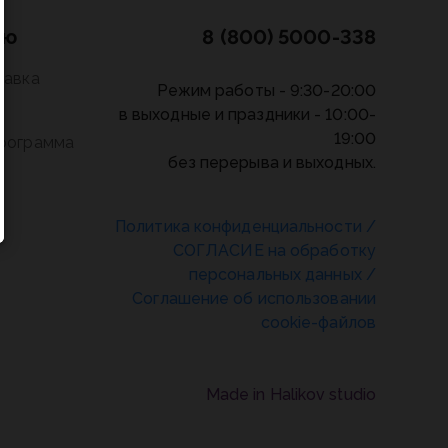
лю
8 (800) 5000-338
тавка
Режим работы - 9:30-20:00
в выходные и праздники - 10:00-
19:00
программа
без перерыва и выходных.
Политика конфиденциальности
/
СОГЛАСИЕ на обработку
персональных данных
/
Соглашение об использовании
cookie-файлов
Made in Halikov studio