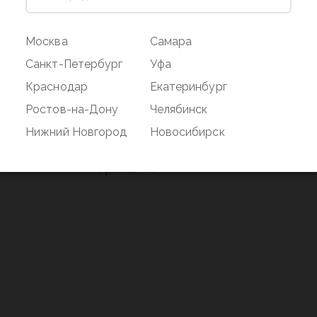
ог
Магазин
Покупате
Москва
Самара
Наши магазины
Оплата и дос
Санкт-Петербург
Уфа
О бренде
Акции
Краснодар
Екатеринбург
Вакансии
Дисконтная 
Ростов-на-Дону
Челябинск
нд
Новости
Возврат
Нижний Новгород
Новосибирск
Контакты
Франшиза