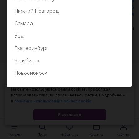
Политика конфиденциальности
/
СОГЛАСИЕ на
обработку персональных данных
/
Соглашение об
Нижний Новгород
использовании cookie-файлов
Самара
© Планета книги, 1998-2026
Уфа
Екатеринбург
Челябинск
Новосибирск
На сайте используются файлы cookies. Продолжая
использовать сайт, вы соглашаетесь с этим. Подробнее –
в
политике использования файлов cookie
.
Я согласен
Каталог
Поиск
Избранное
Корзина
Кабинет