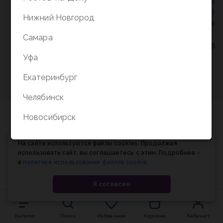
Политика конфиденциальности
/
СОГЛАСИЕ на
обработку персональных данных
/
Соглашение об
Нижний Новгород
использовании cookie-файлов
Самара
© Планета книги, 1998-2026
Уфа
Екатеринбург
Челябинск
Новосибирск
На сайте используются файлы cookies. Продолжая
использовать сайт, вы соглашаетесь с этим. Подробнее –
в
политике использования файлов cookie
.
Я согласен
Каталог
Поиск
Избранное
Корзина
Кабинет