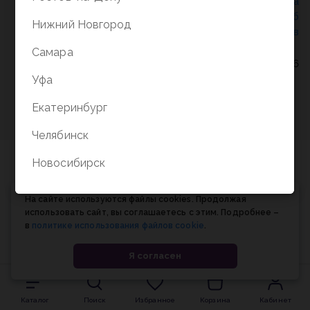
Политика конфиденциальности
/
СОГЛАСИЕ на
обработку персональных данных
/
Соглашение об
Нижний Новгород
использовании cookie-файлов
Самара
© Планета книги, 1998-2026
Уфа
Екатеринбург
Челябинск
Новосибирск
На сайте используются файлы cookies. Продолжая
использовать сайт, вы соглашаетесь с этим. Подробнее –
в
политике использования файлов cookie
.
Я согласен
Каталог
Поиск
Избранное
Корзина
Кабинет