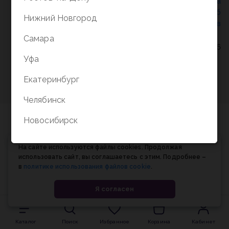
Политика конфиденциальности
/
СОГЛАСИЕ на
обработку персональных данных
/
Соглашение об
Нижний Новгород
использовании cookie-файлов
Самара
© Планета книги, 1998-2026
Уфа
Екатеринбург
Челябинск
Новосибирск
На сайте используются файлы cookies. Продолжая
использовать сайт, вы соглашаетесь с этим. Подробнее –
в
политике использования файлов cookie
.
Я согласен
Каталог
Поиск
Избранное
Корзина
Кабинет