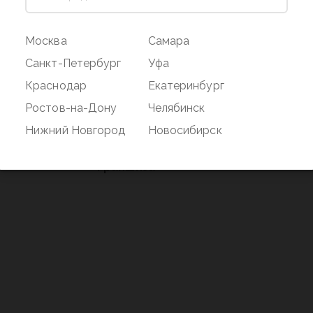
ог
Магазин
Покупате
Москва
Самара
Наши магазины
Оплата и дос
Санкт-Петербург
Уфа
О бренде
Акции
Краснодар
Екатеринбург
Вакансии
Дисконтная 
Ростов-на-Дону
Челябинск
нд
Новости
Возврат
Нижний Новгород
Новосибирск
Контакты
Франшиза