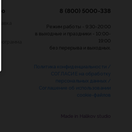
лю
8 (800) 5000-338
тавка
Режим работы - 9:30-20:00
в выходные и праздники - 10:00-
19:00
программа
без перерыва и выходных.
Политика конфиденциальности
/
СОГЛАСИЕ на обработку
персональных данных
/
Соглашение об использовании
cookie-файлов
Made in Halikov studio