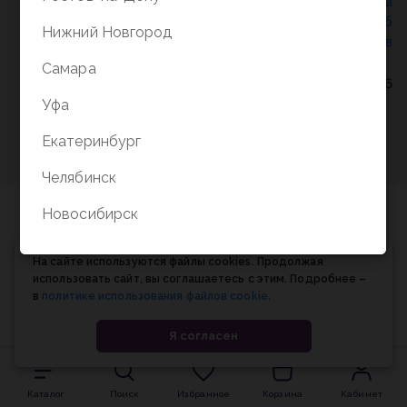
Политика конфиденциальности
/
СОГЛАСИЕ на
обработку персональных данных
/
Соглашение об
Нижний Новгород
использовании cookie-файлов
Самара
© Планета книги, 1998-2026
Уфа
Екатеринбург
Челябинск
Новосибирск
На сайте используются файлы cookies. Продолжая
использовать сайт, вы соглашаетесь с этим. Подробнее –
в
политике использования файлов cookie
.
Я согласен
Каталог
Поиск
Избранное
Корзина
Кабинет