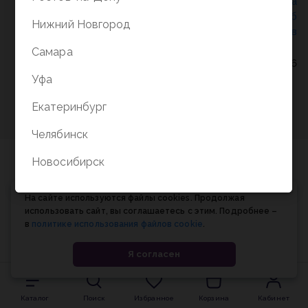
Политика конфиденциальности
/
СОГЛАСИЕ на
обработку персональных данных
/
Соглашение об
Нижний Новгород
использовании cookie-файлов
Самара
© Планета книги, 1998-2026
Уфа
Екатеринбург
Челябинск
Новосибирск
На сайте используются файлы cookies. Продолжая
использовать сайт, вы соглашаетесь с этим. Подробнее –
в
политике использования файлов cookie
.
Я согласен
Каталог
Поиск
Избранное
Корзина
Кабинет