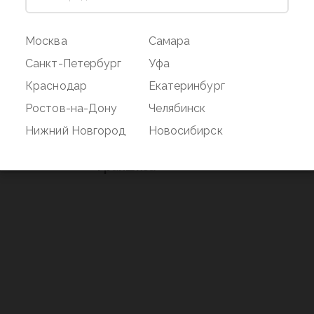
ог
Магазин
Покупате
Москва
Самара
Наши магазины
Оплата и дос
Санкт-Петербург
Уфа
О бренде
Акции
Краснодар
Екатеринбург
Вакансии
Дисконтная 
Ростов-на-Дону
Челябинск
нд
Новости
Возврат
Нижний Новгород
Новосибирск
Контакты
Франшиза