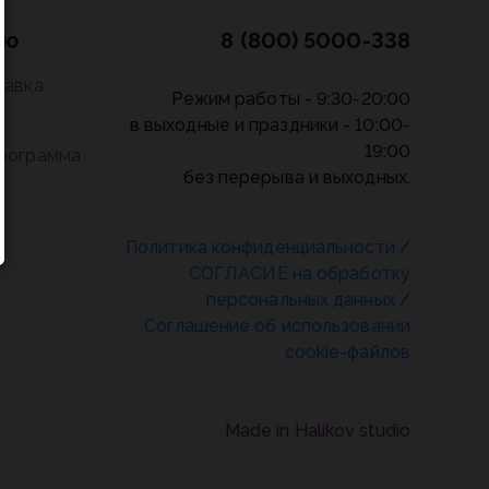
лю
8 (800) 5000-338
тавка
Режим работы - 9:30-20:00
в выходные и праздники - 10:00-
19:00
программа
без перерыва и выходных.
Политика конфиденциальности
/
СОГЛАСИЕ на обработку
персональных данных
/
Соглашение об использовании
cookie-файлов
Made in Halikov studio