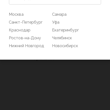
ог
Магазин
Покупате
Москва
Самара
Наши магазины
Оплата и дос
Санкт-Петербург
Уфа
О бренде
Акции
Краснодар
Екатеринбург
Вакансии
Дисконтная 
Ростов-на-Дону
Челябинск
нд
Новости
Возврат
Нижний Новгород
Новосибирск
Контакты
Франшиза