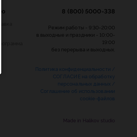
лю
8 (800) 5000-338
тавка
Режим работы - 9:30-20:00
в выходные и праздники - 10:00-
19:00
программа
без перерыва и выходных.
Политика конфиденциальности
/
СОГЛАСИЕ на обработку
персональных данных
/
Соглашение об использовании
cookie-файлов
Made in Halikov studio