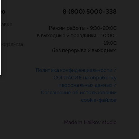
лю
8 (800) 5000-338
тавка
Режим работы - 9:30-20:00
в выходные и праздники - 10:00-
19:00
программа
без перерыва и выходных.
Политика конфиденциальности
/
СОГЛАСИЕ на обработку
персональных данных
/
Соглашение об использовании
cookie-файлов
Made in Halikov studio