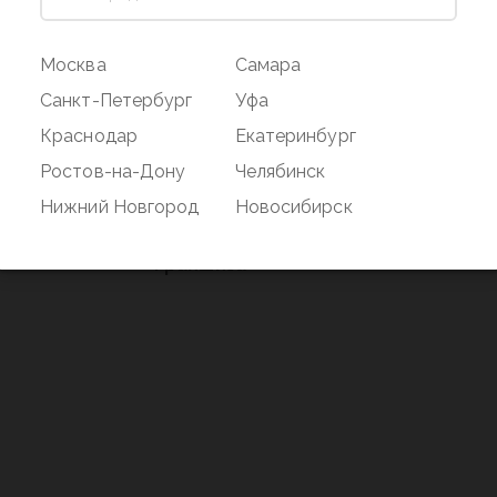
ог
Магазин
Покупате
Москва
Самара
Наши магазины
Оплата и дос
Санкт-Петербург
Уфа
О бренде
Акции
Краснодар
Екатеринбург
Вакансии
Дисконтная 
Ростов-на-Дону
Челябинск
нд
Новости
Возврат
Нижний Новгород
Новосибирск
Контакты
Франшиза